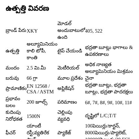
ఉత్పత్తి వివరణ
మోడల్
బ్రాండ్ పేరు
అందుబాటులో
XKY
405, 522
ఉంది
అల్యూమినియం
భద్రతా బూట్లు భాగాలు &
ఉత్పత్తి
కాలి టోపీ,
టైప్ చేయండి
ఉపకరణాలు
కాంతి
అధిక నాణ్యత
మందం
2.5 మి.మీ
మెటీరియల్
అల్యూమినియం మిశ్రమం
బరువు
66 గ్రా
మూల ప్రదేశం
చైనా
భద్రతా బూట్లు, భద్రతా
EN 12568 /
ప్రామాణికం
అప్లికేషన్
CSA / ASTM
బూట్లు, భద్రతా పాదరక్షలు
ప్రభావం
200 జూల్స్
పరిమాణం
6#, 7#, 8#, 9#, 10#, 11#
బలం
కుదింపు
చెల్లింపు
దృష్టిలో L/C;T/T
1500N
నిరోధకత
వ్యవధి
యాంటీ
100పెయిర్లు/కార్టన్,
ఫీచర్
రస్టీ;వ్యతిరేక
ప్యాకేజ్
8000పెయిర్లు/ప్యాలెట్,