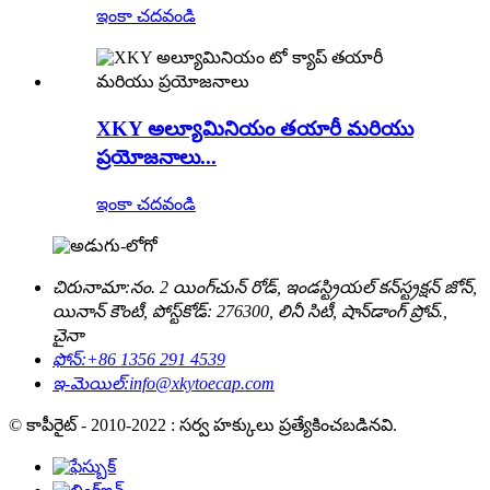
ఇంకా చదవండి
XKY అల్యూమినియం తయారీ మరియు
ప్రయోజనాలు...
ఇంకా చదవండి
చిరునామా:
నం. 2 యింగ్‌చున్ రోడ్, ఇండస్ట్రియల్ కన్‌స్ట్రక్షన్ జోన్,
యినాన్ కౌంటీ, పోస్ట్‌కోడ్: 276300, లినీ సిటీ, షాన్‌డాంగ్ ప్రోవ్.,
చైనా
ఫోన్:
+86 1356 291 4539
ఇ-మెయిల్:
info@xkytoecap.com
© కాపీరైట్ - 2010-2022 : సర్వ హక్కులు ప్రత్యేకించబడినవి.