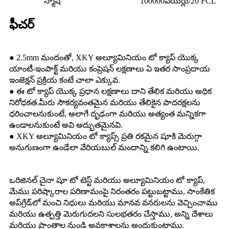
స్మాష్
100000పెయిర్లు/20 FCL
ఫీచర్
● 2.5mm మందంతో, XKY అల్యూమినియం టో క్యాప్ యొక్క
యాంటీ-ఇంపాక్ట్ మరియు కంప్రెషన్ లక్షణాలు ఏ ఇతర సాంప్రదాయ
ఇంజెక్షన్ ప్రక్రియ కంటే చాలా ఎక్కువ.
● ఈ టో క్యాప్ యొక్క ప్రధాన లక్షణాలు దాని తేలిక మరియు అధిక
నిరోధకత.మీరు సౌకర్యవంతమైన మరియు తేలికైన పాదరక్షలను
ధరించాలనుకుంటే, అలాగే దృఢంగా మరియు అత్యంత మన్నికగా
ఉండాలనుకుంటే అవి అద్భుతమైనవి.
● XKY అల్యూమినియం టో క్యాప్స్ ప్రతి రకమైన షూకి మెరుగ్గా
అనుగుణంగా ఉండేలా వేరియబుల్ మందాన్ని కలిగి ఉంటాయి.
ఒరిజినల్ చైనా షూ టో టెస్ట్ మరియు అల్యూమినియం టో క్యాప్,
మేము పరిష్కారాల పరిణామంపై నిరంతరం పట్టుబట్టాము, సాంకేతిక
అప్‌గ్రేడ్‌లో మంచి నిధులు మరియు మానవ వనరులను వెచ్చించాము
మరియు ఉత్పత్తి మెరుగుదలని సులభతరం చేస్తాము, అన్ని దేశాలు
మరియు ప్రాంతాల నుండి అవకాశాలను అందుకుంటాము.