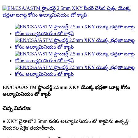
EN/CSA/ASTM స్టాండర్డ్ 2.5mm XKY యొక్క భద్రతా బూట్ల కోసం
అల్యూమినియం టో క్యాప్
చిన్న వివరణ:
● XKY చైనాలో 2.5mm వరకు అల్యూమినియం టో క్యాప్‌ను ఉత్పత్తి
చేయగల ఏకైక తయారీదారు.