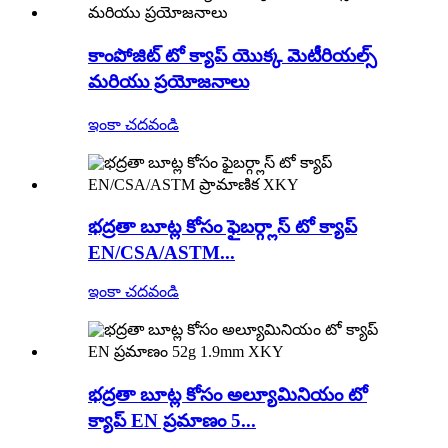
కాంపోజిట్ టో క్యాప్ యొక్క మెటీరియల్స్
మరియు ప్రయోజనాలు
ఇంకా చదవండి
భద్రతా బూట్ల కోసం ఫైబర్గ్లాస్ టో క్యాప్
EN/CSA/ASTM...
ఇంకా చదవండి
భద్రతా బూట్ల కోసం అల్యూమినియం టో
క్యాప్ EN ప్రమాణం 5...