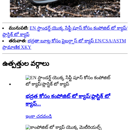
మునుపటి:
EN స్టాండర్డ్ యొక్క సేఫ్టీ షూస్ కోసం కంపోజిట్ టో క్యాప్/
ప్లాస్టిక్ టో క్యాప్
తరువాత:
భద్రతా బూట్ల కోసం ఫైబర్గ్లాస్ టో క్యాప్ EN/CSA/ASTM
ప్రామాణిక XKY
ఉత్పత్తుల వర్గాలు
భద్రత కోసం కంపోజిట్ టో క్యాప్/ప్లాస్టిక్ టో
క్యాప్...
ఇంకా చదవండి