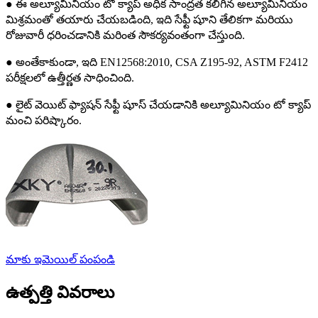
● ఈ అల్యూమినియం టో క్యాప్ అధిక సాంద్రత కలిగిన అల్యూమినియం
మిశ్రమంతో తయారు చేయబడింది, ఇది సేఫ్టీ షూని తేలికగా మరియు
రోజువారీ ధరించడానికి మరింత సౌకర్యవంతంగా చేస్తుంది.
● అంతేకాకుండా, ఇది EN12568:2010, CSA Z195-92, ASTM F2412
పరీక్షలలో ఉత్తీర్ణత సాధించింది.
● లైట్ వెయిట్ ఫ్యాషన్ సేఫ్టీ షూస్ చేయడానికి అల్యూమినియం టో క్యాప్
మంచి పరిష్కారం.
మాకు ఇమెయిల్ పంపండి
ఉత్పత్తి వివరాలు