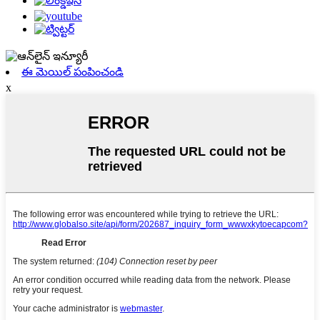
ఈ మెయిల్ పంపించండి
x