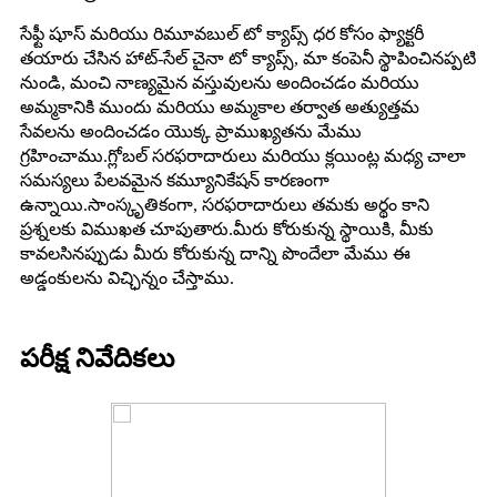
సేఫ్టీ షూస్ మరియు రిమూవబుల్ టో క్యాప్స్ ధర కోసం ఫ్యాక్టరీ
తయారు చేసిన హాట్-సేల్ చైనా టో క్యాప్స్, మా కంపెనీ స్థాపించినప్పటి
నుండి, మంచి నాణ్యమైన వస్తువులను అందించడం మరియు
అమ్మకానికి ముందు మరియు అమ్మకాల తర్వాత అత్యుత్తమ
సేవలను అందించడం యొక్క ప్రాముఖ్యతను మేము
గ్రహించాము.గ్లోబల్ సరఫరాదారులు మరియు క్లయింట్ల మధ్య చాలా
సమస్యలు పేలవమైన కమ్యూనికేషన్ కారణంగా
ఉన్నాయి.సాంస్కృతికంగా, సరఫరాదారులు తమకు అర్థం కాని
ప్రశ్నలకు విముఖత చూపుతారు.మీరు కోరుకున్న స్థాయికి, మీకు
కావలసినప్పుడు మీరు కోరుకున్న దాన్ని పొందేలా మేము ఈ
అడ్డంకులను విచ్ఛిన్నం చేస్తాము.
పరీక్ష నివేదికలు