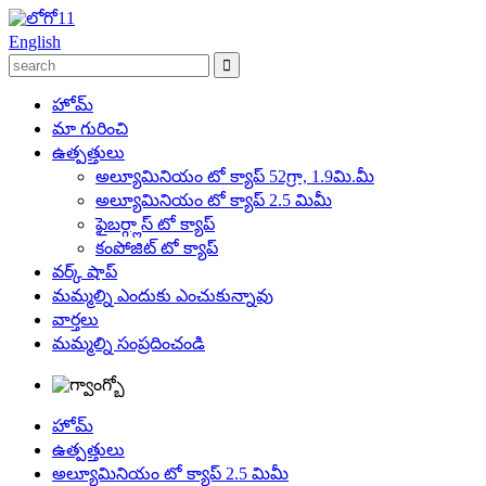
English
హోమ్
మా గురించి
ఉత్పత్తులు
అల్యూమినియం టో క్యాప్ 52గ్రా, 1.9మి.మీ
అల్యూమినియం టో క్యాప్ 2.5 మిమీ
ఫైబర్గ్లాస్ టో క్యాప్
కంపోజిట్ టో క్యాప్
వర్క్ షాప్
మమ్మల్ని ఎందుకు ఎంచుకున్నావు
వార్తలు
మమ్మల్ని సంప్రదించండి
హోమ్
ఉత్పత్తులు
అల్యూమినియం టో క్యాప్ 2.5 మిమీ